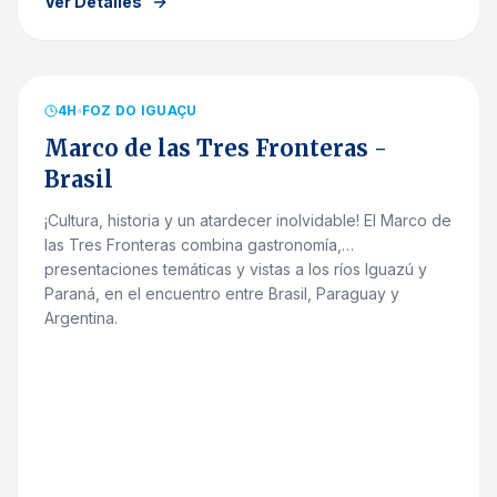
Ver Detalles
desde
R$
73.50
EXCLUSIVO MUJERES
4
H
FOZ DO IGUAÇU
Marco de las Tres Fronteras -
Brasil
¡Cultura, historia y un atardecer inolvidable! El Marco de
las Tres Fronteras combina gastronomía,
presentaciones temáticas y vistas a los ríos Iguazú y
Paraná, en el encuentro entre Brasil, Paraguay y
Argentina.