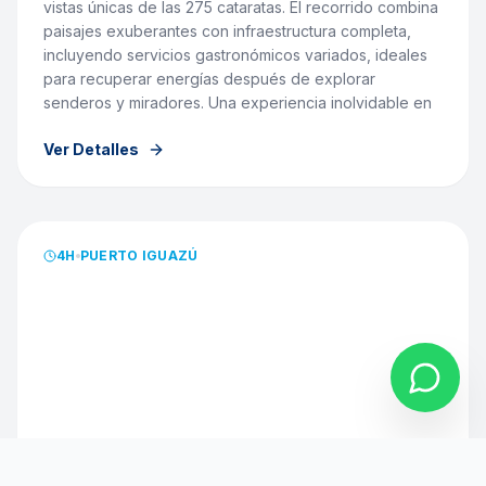
vistas únicas de las 275 cataratas. El recorrido combina
paisajes exuberantes con infraestructura completa,
incluyendo servicios gastronómicos variados, ideales
para recuperar energías después de explorar
senderos y miradores. Una experiencia inolvidable en
medio de la fuerza y belleza de un escenario elegido
Ver Detalles
como una de las Siete Maravillas Naturales del Mundo.
desde
Este servicio incluye traslado y entrada al parque. -
R$
139.00
Entrada gratuita para niños hasta 5 años. - No se
ofrecen medias entradas para extranjeros (incluyendo
brasileños y demás países del Mercosur). ATENCIÓN:
EXCLUSIVO MUJERES
4
H
PUERTO IGUAZÚ
Verifique los documentos necesarios para excursiones
fronterizas