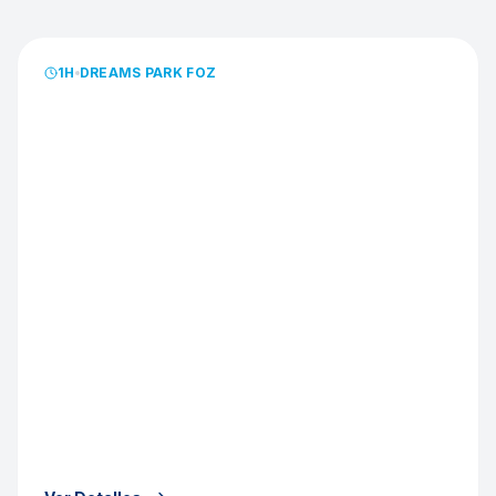
EXCLUSIVO MUJERES
1
H
DREAMS PARK FOZ