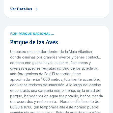
Ver Detalles
desde
R$
110.00
EXCLUSIVO MUJERES
2
H
PARQUE NACIONAL DO IGUAÇU
Parque de las Aves
Un paseo encantador dentro de la Mata Atlántica,
donde caminas por grandes viveros y tienes contacto
cercano con guacamayos, tucanes, flamencos y
diversas especies rescatadas. ¡Uno de los atractivos
más fotogénicos de Foz! El recorrido tiene
aproximadamente 1.600 metros, totalmente accesible,
con varios recintos de inmersión. A lo largo del camino
encontrarás una cafetería más o menos en la mitad del
parque, bebederos de agua fría potable, baños, tienda
de recuerdos y restaurante. - Horario: diariamente de
08:30 a 16:00 (en temporada alta este horario puede
cambiar sin previo aviso). - Entrada gratuita para niños