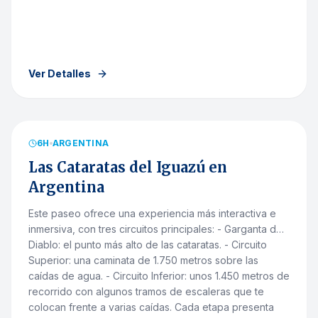
Ver Detalles
desde
R$
445.00
EXCLUSIVO MUJERES
6
H
ARGENTINA
Las Cataratas del Iguazú en
Argentina
Este paseo ofrece una experiencia más interactiva e
inmersiva, con tres circuitos principales: - Garganta del
Diablo: el punto más alto de las cataratas. - Circuito
Superior: una caminata de 1.750 metros sobre las
caídas de agua. - Circuito Inferior: unos 1.450 metros de
recorrido con algunos tramos de escaleras que te
colocan frente a varias caídas. Cada etapa presenta