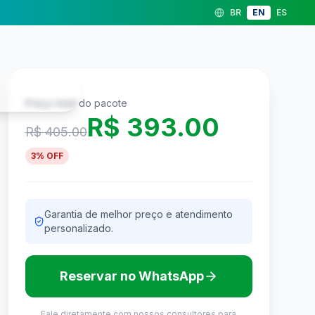
BR
EN
ES
Contact
Roteiro
Preço total do pacote
R$
393.00
R$
405.00
3
% OFF
Garantia de melhor preço e atendimento
personalizado.
Reservar no WhatsApp
Fale diretamente com nossos consultores para